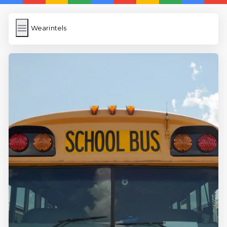
Wearintels
Wearintels
İngilizce Kelimeler
Bilder Hochladen
Wordpress Cache
Anasayfa
5 Günde İngilizce
İngilizce
Dil Eğitimi
En Hızlı İngilizce
En Kolay İngilizce