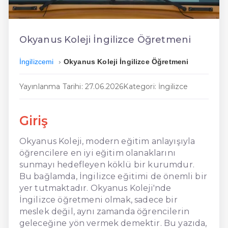
En Ucuz İngilizce
En Uygun İngilizce
Okyanus Koleji İngilizce Öğretmeni
Hızlı İngilizce
İngilizcemi
Okyanus Koleji İngilizce Öğretmeni
Yayınlanma Tarihi: 27.06.2026
Kategori: İngilizce
Giriş
Okyanus Koleji, modern eğitim anlayışıyla
öğrencilere en iyi eğitim olanaklarını
sunmayı hedefleyen köklü bir kurumdur.
Bu bağlamda, İngilizce eğitimi de önemli bir
yer tutmaktadır. Okyanus Koleji'nde
İngilizce öğretmeni olmak, sadece bir
meslek değil, aynı zamanda öğrencilerin
geleceğine yön vermek demektir. Bu yazıda,