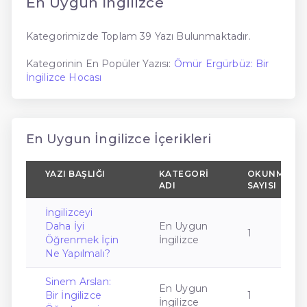
En Uygun İngilizce
Kategorimizde Toplam 39 Yazı Bulunmaktadır.
Kategorinin En Popüler Yazısı:
Ömür Ergürbüz: Bir
İngilizce Hocası
En Uygun İngilizce İçerikleri
YAZI BAŞLIĞI
KATEGORI
OKUNMA
ADI
SAYISI
İngilizceyi
Daha İyi
En Uygun
1
Öğrenmek İçin
İngilizce
Ne Yapılmalı?
Sinem Arslan:
En Uygun
Bir İngilizce
1
İngilizce