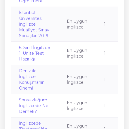
Öğretmeni
İstanbul
Üniversitesi
En Uygun
İngilizce
1
İngilizce
Muafiyet Sınav
Sonuçları 2019
6. Sınıf İngilizce
En Uygun
1. Ünite Testi
1
İngilizce
Hazırlığı
Deniz ile
İngilizce
En Uygun
1
Konuşmanın
İngilizce
Önemi
Sonsuzluğum
En Uygun
İngilizcede Ne
1
İngilizce
Demek?
İngilizcede
En Uygun