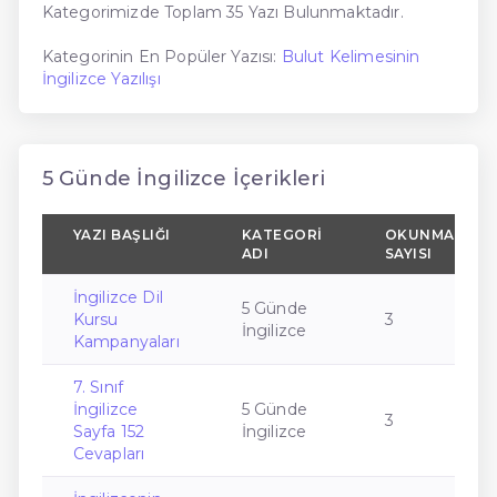
Kategorimizde Toplam 35 Yazı Bulunmaktadır.
Kategorinin En Popüler Yazısı:
Bulut Kelimesinin
İngilizce Yazılışı
5 Günde İngilizce İçerikleri
YAZI BAŞLIĞI
KATEGORI
OKUNMA
ADI
SAYISI
İngilizce Dil
5 Günde
Kursu
3
İngilizce
Kampanyaları
7. Sınıf
İngilizce
5 Günde
3
Sayfa 152
İngilizce
Cevapları