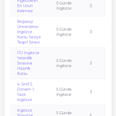
İngilizcenin
5 Günde
En Uzun
3
İngilizce
Kelimesi
Boğaziçi
Üniversitesi
5 Günde
İngilizce
3
İngilizce
Kursu Seviye
Tespit Sınavı
İTÜ İngilizce
Yeterlilik
5 Günde
Sınavına
3
İngilizce
Hazırlık
Kursu
4. Sınıf 2.
Dönem 1
5 Günde
3
Yazılı
İngilizce
İngilizce
İngilizce
5 Günde
Röportaj
5