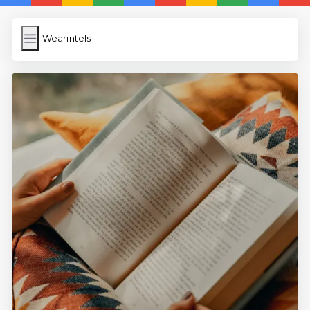
Wearintels
Wearintels
İngilizce Kelimeler
Bilder Hochladen
Wordpress Cache
Anasayfa
5 Günde İngilizce
İngilizce
Dil Eğitimi
En Hızlı İngilizce
En Kolay İngilizce