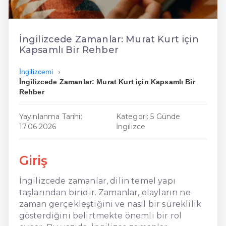
En Ucuz İngilizce
En Uygun İngilizce
İngilizcede Zamanlar: Murat Kurt için
Kapsamlı Bir Rehber
Hızlı İngilizce
İngilizcemi
İngilizcede Zamanlar: Murat Kurt için Kapsamlı Bir
Rehber
Yayınlanma Tarihi:
Kategori: 5 Günde
17.06.2026
İngilizce
Giriş
İngilizcede zamanlar, dilin temel yapı
taşlarından biridir. Zamanlar, olayların ne
zaman gerçekleştiğini ve nasıl bir süreklilik
gösterdiğini belirtmekte önemli bir rol