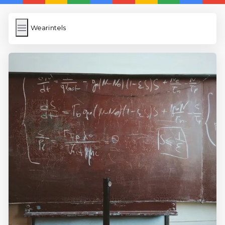
Wearintels
Wearintels
İngilizce Kelimeler
Bilder Hochladen
Wordpress Cache
Anasayfa
5 Günde İngilizce
İngilizce
Dil Eğitimi
En Hızlı İngilizce
En Kolay İngilizce