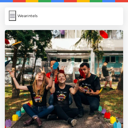
Wearintels
Wearintels
İngilizce Kelimeler
Bilder Hochladen
Wordpress Cache
Anasayfa
5 Günde İngilizce
İngilizce
Dil Eğitimi
En Hızlı İngilizce
En Kolay İngilizce