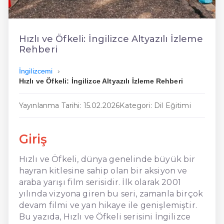
En Ucuz İngilizce
En Uygun İngilizce
Hızlı ve Öfkeli: İngilizce Altyazılı İzleme
Rehberi
Hızlı İngilizce
İngilizcemi
Hızlı ve Öfkeli: İngilizce Altyazılı İzleme Rehberi
Yayınlanma Tarihi: 15.02.2026
Kategori: Dil Eğitimi
Giriş
Hızlı ve Öfkeli, dünya genelinde büyük bir
hayran kitlesine sahip olan bir aksiyon ve
araba yarışı film serisidir. İlk olarak 2001
yılında vizyona giren bu seri, zamanla birçok
devam filmi ve yan hikaye ile genişlemiştir.
Bu yazıda, Hızlı ve Öfkeli serisini İngilizce