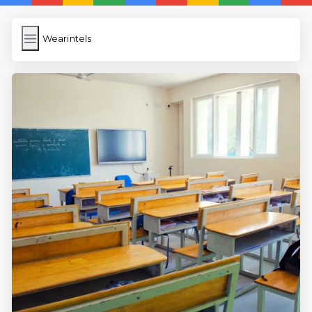
Wearintels
Wearintels
İngilizce Kelimeler
Bilder Hochladen
Wordpress Cache
Anasayfa
5 Günde İngilizce
İngilizce
Dil Eğitimi
En Hızlı İngilizce
En Kolay İngilizce