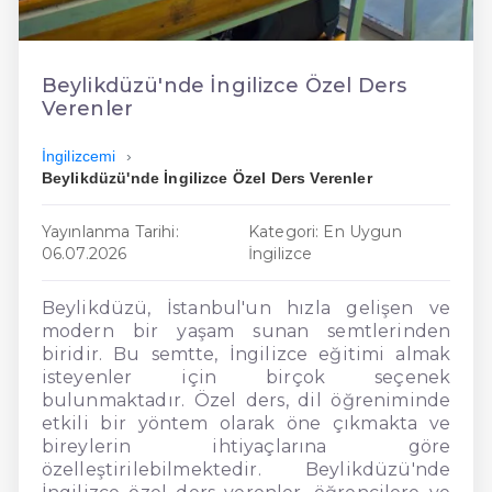
En Ucuz İngilizce
En Uygun İngilizce
Beylikdüzü'nde İngilizce Özel Ders
Verenler
Hızlı İngilizce
İngilizcemi
Beylikdüzü'nde İngilizce Özel Ders Verenler
Yayınlanma Tarihi:
Kategori: En Uygun
06.07.2026
İngilizce
Beylikdüzü, İstanbul'un hızla gelişen ve
modern bir yaşam sunan semtlerinden
biridir. Bu semtte, İngilizce eğitimi almak
isteyenler için birçok seçenek
bulunmaktadır. Özel ders, dil öğreniminde
etkili bir yöntem olarak öne çıkmakta ve
bireylerin ihtiyaçlarına göre
özelleştirilebilmektedir. Beylikdüzü'nde